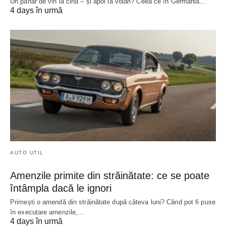
Un pahar de vin la cină – și apoi la volan? Ceea ce în Germania…
4 days în urmă
AUTO UTIL
Amenzile primite din străinătate: ce se poate
întâmpla dacă le ignori
Primești o amendă din străinătate după câteva luni? Când pot fi puse
în executare amenzile,…
4 days în urmă