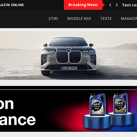
Breaking News
AZIN ONLINE
Test co
ȘTIRI
MODELE NOI
TESTE
MAGAZI