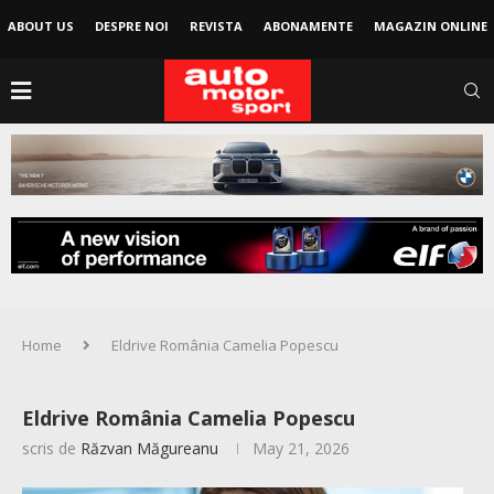
ABOUT US
DESPRE NOI
REVISTA
ABONAMENTE
MAGAZIN ONLINE
Home
Eldrive România Camelia Popescu
Eldrive România Camelia Popescu
scris de
Răzvan Măgureanu
May 21, 2026