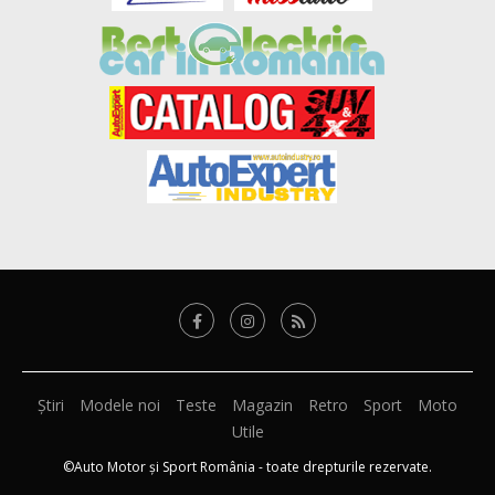
Știri
Modele noi
Teste
Magazin
Retro
Sport
Moto
Utile
©Auto Motor și Sport România - toate drepturile rezervate.