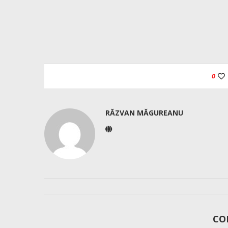
0
RĂZVAN MĂGUREANU
CO