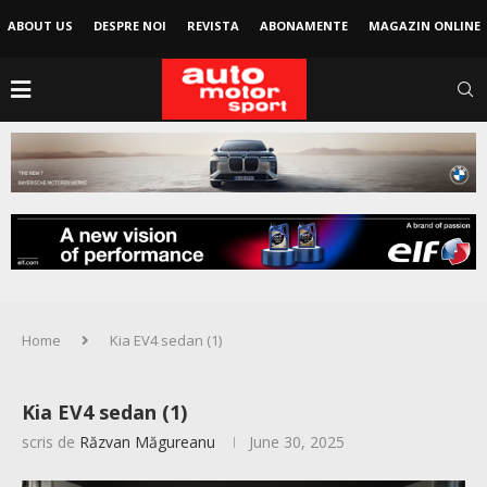
ABOUT US
DESPRE NOI
REVISTA
ABONAMENTE
MAGAZIN ONLINE
Home
Kia EV4 sedan (1)
Kia EV4 sedan (1)
scris de
Răzvan Măgureanu
June 30, 2025