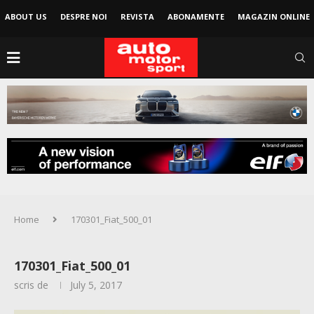
ABOUT US
DESPRE NOI
REVISTA
ABONAMENTE
MAGAZIN ONLINE
Home
170301_Fiat_500_01
170301_Fiat_500_01
scris de
July 5, 2017