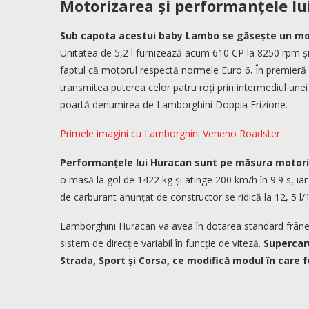
Motorizarea și performanțele l
Sub capota acestui baby Lambo se găsește un motor
Unitatea de 5,2 l furnizează acum 610 CP la 8250 rpm și
faptul că motorul respectă normele Euro 6. În premieră
transmitea puterea celor patru roți prin intermediul une
poartă denumirea de Lamborghini Doppia Frizione.
Primele imagini cu Lamborghini Veneno Roadster
Performanțele lui Huracan sunt pe măsura motoriză
o masă la gol de 1422 kg și atinge 200 km/h în 9.9 s, i
de carburant anunțat de constructor se ridică la 12, 5 l/
Lamborghini Huracan va avea în dotarea standard frâne
sistem de direcție variabil în funcție de viteză.
Supercaru
Strada, Sport și Corsa, ce modifică modul în care f