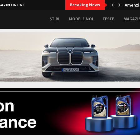
Breaking News
AZIN ONLINE
Amenzil
ȘTIRI
MODELE NOI
TESTE
MAGAZI