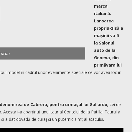
marca
italiană.
Lansarea
propriu-zisă a
mașinii va fi
la Salonul
auto de la
racan
Geneva, din
primăvara lui
noul model în cadrul unor evenimente speciale ce vor avea loc în
ă denumirea de Cabrera, pentru urmașul lui Gallardo,
cei de
cesta i-a aparținut unui taur al Contelui de la Patilla. Taurul a
 și a dat dovadă de curaj și un puternic simț al atacului.