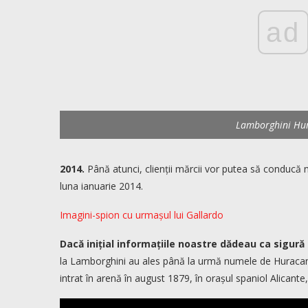
ad
Lamborghini Hu
2014.
Până atunci, clienții mărcii vor putea să conducă 
luna ianuarie 2014.
Imagini-spion cu urmașul lui Gallardo
Dacă inițial informațiile noastre dădeau ca sigur
la Lamborghini au ales până la urmă numele de Huracan. A
intrat în arenă în august 1879, în orașul spaniol Alicante,