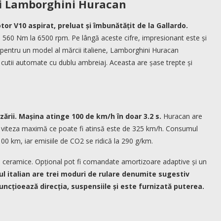
ui Lamborghini Huracan
 V10 aspirat, preluat și îmbunătățit de la Gallardo.
 560 Nm la 6500 rpm. Pe lângă aceste cifre, impresionant este și
 pentru un model al mărcii italiene, Lamborghini Huracan
i cutii automate cu dublu ambreiaj. Aceasta are șase trepte și
rii. Mașina atinge 100 de km/h în doar 3.2 s.
Huracan are
ar viteza maximă ce poate fi atinsă este de 325 km/h. Consumul
100 km, iar emisiile de CO2 se ridică la 290 g/km.
 ceramice. Opțional pot fi comandate amortizoare adaptive și un
l italian are trei moduri de rulare denumite sugestiv
uncțioează direcția, suspensiile și este furnizată puterea.