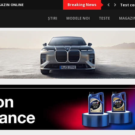
Breaking News
AZIN ONLINE
Test co
ȘTIRI
MODELE NOI
TESTE
MAGAZI