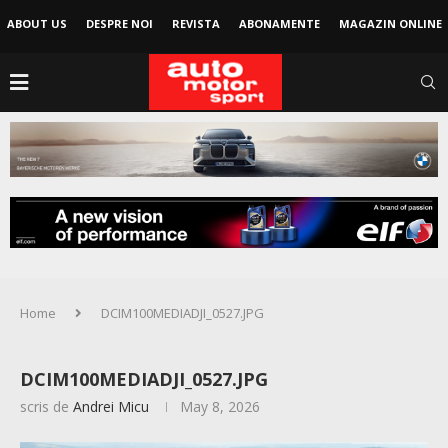
ABOUT US
DESPRE NOI
REVISTA
ABONAMENTE
MAGAZIN ONLINE
Home
DCIM100MEDIADJI_0527.JPG
DCIM100MEDIADJI_0527.JPG
scris de
Andrei Micu
May 8, 2026