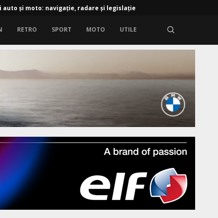
i auto și moto: navigație, radare și legislație
N
RETRO
SPORT
MOTO
UTILE