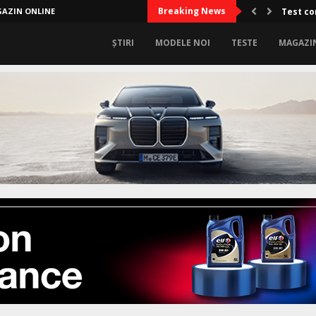
Breaking News
AZIN ONLINE
Test co
ȘTIRI
MODELE NOI
TESTE
MAGAZI