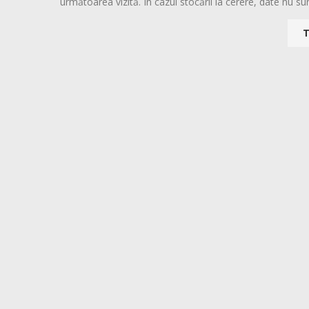
următoarea vizită. În cazul stocării la cerere, date nu sun