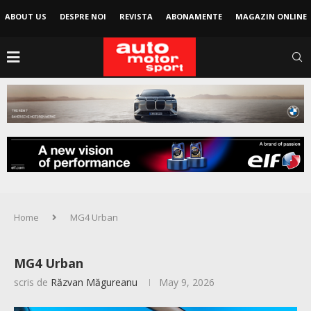
ABOUT US
DESPRE NOI
REVISTA
ABONAMENTE
MAGAZIN ONLINE
Home
MG4 Urban
MG4 Urban
scris de
Răzvan Măgureanu
May 9, 2026