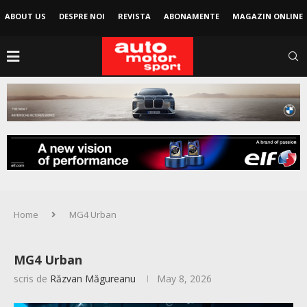
ABOUT US
DESPRE NOI
REVISTA
ABONAMENTE
MAGAZIN ONLINE
Home
MG4 Urban
MG4 Urban
scris de
Răzvan Măgureanu
May 8, 2026