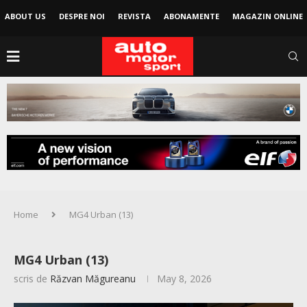
ABOUT US
DESPRE NOI
REVISTA
ABONAMENTE
MAGAZIN ONLINE
Home
MG4 Urban (13)
MG4 Urban (13)
scris de
Răzvan Măgureanu
May 8, 2026