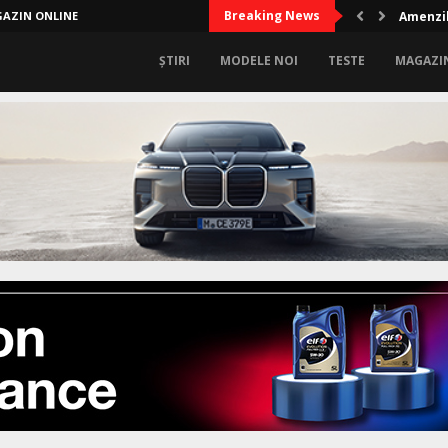
Breaking News
AZIN ONLINE
Amenzil
ȘTIRI
MODELE NOI
TESTE
MAGAZI