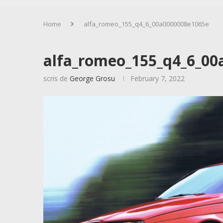
Home
alfa_romeo_155_q4_6_00a0000008e1065e
alfa_romeo_155_q4_6_00
scris de
George Grosu
February 7, 2022