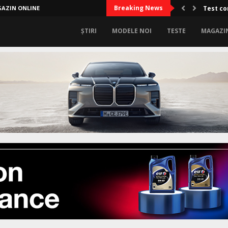
Breaking News
AZIN ONLINE
Test co
ȘTIRI
MODELE NOI
TESTE
MAGAZI