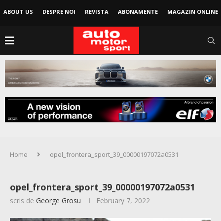
ABOUT US
DESPRE NOI
REVISTA
ABONAMENTE
MAGAZIN ONLINE
Home
opel_frontera_sport_39_00000197072a0531
opel_frontera_sport_39_00000197072a0531
scris de
George Grosu
February 7, 2022