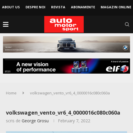
ABOUT US
DESPRE NOI
REVISTA
ABONAMENTE
MAGAZIN ONLINE
Home
volkswagen_vento_vr6_4_0000016c080c060a
volkswagen_vento_vr6_4_0000016c080c060a
scris de
George Grosu
February 7, 2022