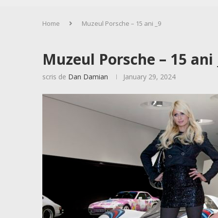
Home
Muzeul Porsche – 15 ani _9
Muzeul Porsche – 15 ani 
scris de
Dan Damian
January 29, 2024