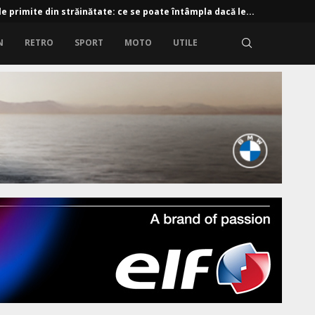
 e-tron: 190 CP și baterie de 61 kWh
N
RETRO
SPORT
MOTO
UTILE