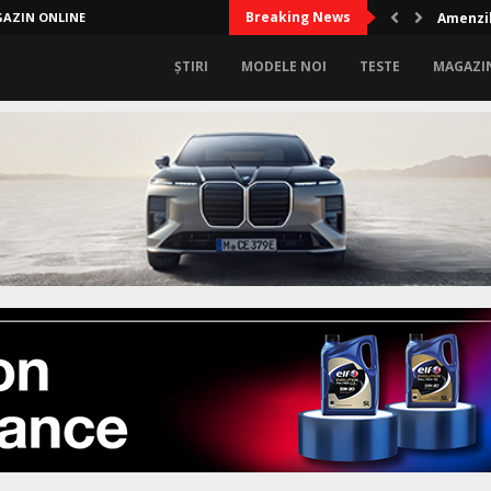
Breaking News
AZIN ONLINE
Audi A2
ȘTIRI
MODELE NOI
TESTE
MAGAZI