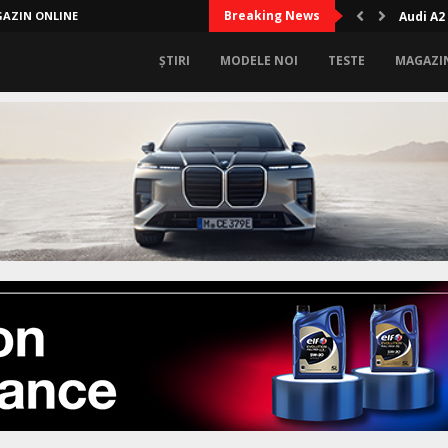
Breaking News
AZIN ONLINE
Audi A2
ȘTIRI
MODELE NOI
TESTE
MAGAZI