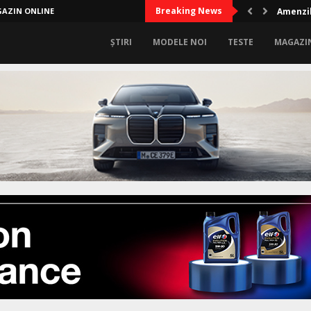
Breaking News
AZIN ONLINE
Amenzil
ȘTIRI
MODELE NOI
TESTE
MAGAZI