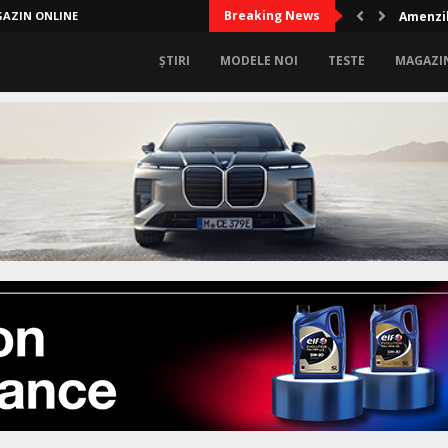
Breaking News
AZIN ONLINE
Amenzil
ȘTIRI
MODELE NOI
TESTE
MAGAZI