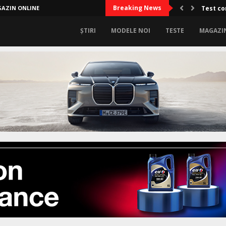
Breaking News
AZIN ONLINE
Test co
ȘTIRI
MODELE NOI
TESTE
MAGAZI