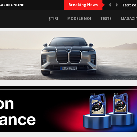
Breaking News
AZIN ONLINE
Test co
ȘTIRI
MODELE NOI
TESTE
MAGAZI