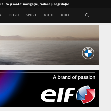
i auto și moto: navigație, radare și legislație
N
RETRO
SPORT
MOTO
UTILE