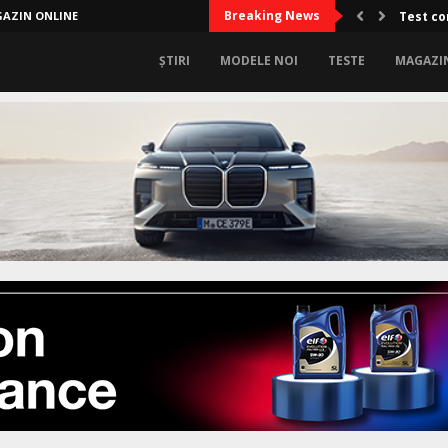
Breaking News
AZIN ONLINE
Test co
ȘTIRI
MODELE NOI
TESTE
MAGAZI