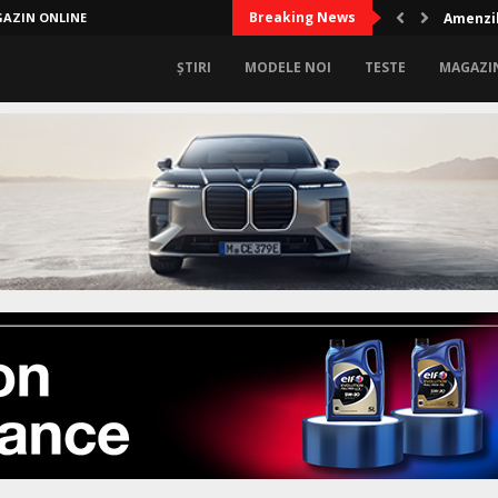
Breaking News
AZIN ONLINE
Amenzil
ȘTIRI
MODELE NOI
TESTE
MAGAZI