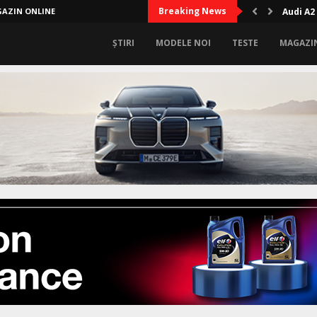
Breaking News
AZIN ONLINE
Audi A2
ȘTIRI
MODELE NOI
TESTE
MAGAZI