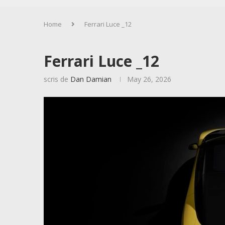
Home
Ferrari Luce _12
Ferrari Luce _12
scris de
Dan Damian
May 26, 2026