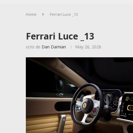
Home
Ferrari Luce _13
Ferrari Luce _13
scris de
Dan Damian
May 26, 2026