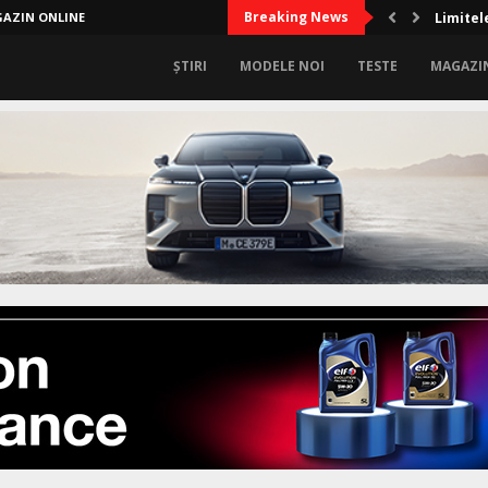
Breaking News
AZIN ONLINE
Limitel
ȘTIRI
MODELE NOI
TESTE
MAGAZI