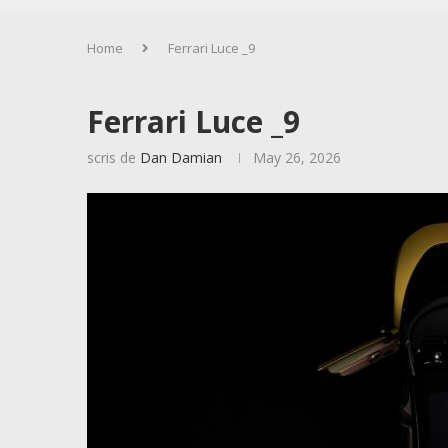
Home
Ferrari Luce _9
Ferrari Luce _9
scris de
Dan Damian
May 26, 2026