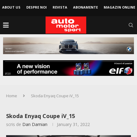
ABOUT US
DESPRE NOI
REVISTA
ABONAMENTE
MAGAZIN ONLINE
Home
Skoda Enyaq Coupe iV_15
Skoda Enyaq Coupe iV_15
scris de
Dan Damian
January 31, 2022