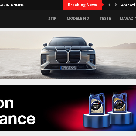
Breaking News
AZIN ONLINE
Amenzil
ȘTIRI
MODELE NOI
TESTE
MAGAZI