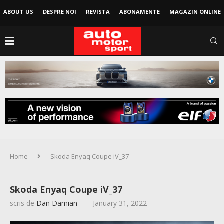
ABOUT US
DESPRE NOI
REVISTA
ABONAMENTE
MAGAZIN ONLINE
Home
Skoda Enyaq Coupe iV_37
Skoda Enyaq Coupe iV_37
scris de
Dan Damian
January 31, 2022