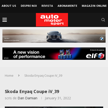
ABOUT US
DESPRE NOI
REVISTA
ABONAMENTE
MAGAZIN ONLINE
Home
Skoda Enyaq Coupe iV_39
Skoda Enyaq Coupe iV_39
scris de
Dan Damian
January 31, 2022