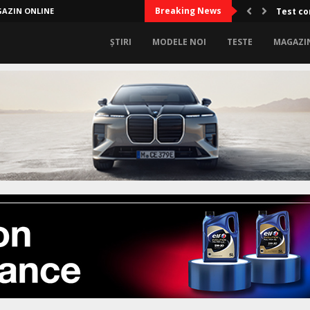
Breaking News
AZIN ONLINE
Test co
ȘTIRI
MODELE NOI
TESTE
MAGAZI