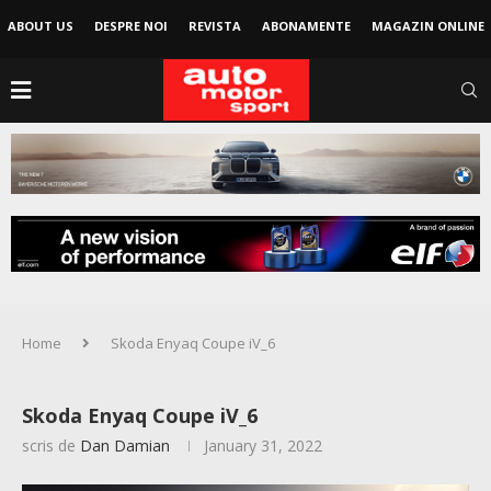
ABOUT US
DESPRE NOI
REVISTA
ABONAMENTE
MAGAZIN ONLINE
Home
Skoda Enyaq Coupe iV_6
Skoda Enyaq Coupe iV_6
scris de
Dan Damian
January 31, 2022