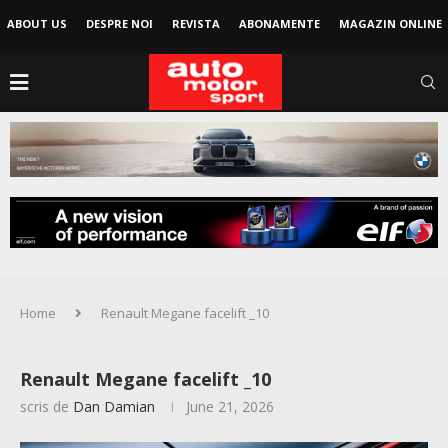
ABOUT US
DESPRE NOI
REVISTA
ABONAMENTE
MAGAZIN ONLINE
Home
Renault Megane facelift _10
Renault Megane facelift _10
scris de
Dan Damian
June 21, 2026