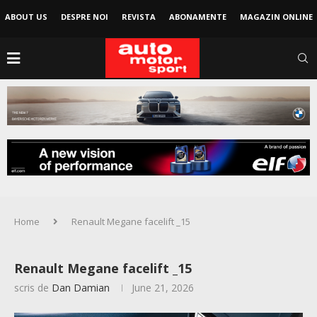
ABOUT US
DESPRE NOI
REVISTA
ABONAMENTE
MAGAZIN ONLINE
Home
Renault Megane facelift _15
Renault Megane facelift _15
scris de
Dan Damian
June 21, 2026