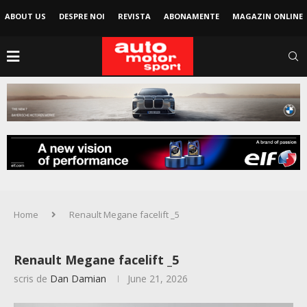
ABOUT US
DESPRE NOI
REVISTA
ABONAMENTE
MAGAZIN ONLINE
Home
Renault Megane facelift _5
Renault Megane facelift _5
scris de
Dan Damian
June 21, 2026