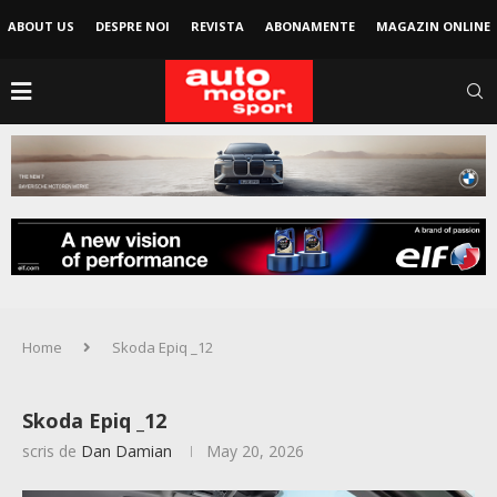
ABOUT US
DESPRE NOI
REVISTA
ABONAMENTE
MAGAZIN ONLINE
Home
Skoda Epiq _12
Skoda Epiq _12
scris de
Dan Damian
May 20, 2026