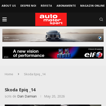
ABOUT US
DESPRE NOI
REVISTA
ABONAMENTE
MAGAZIN ONLINE
Home
Skoda Epiq _14
Skoda Epiq _14
scris de
Dan Damian
May 20, 2026