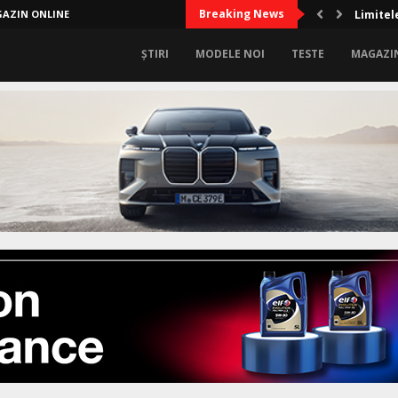
Breaking News
AZIN ONLINE
Limitel
ȘTIRI
MODELE NOI
TESTE
MAGAZI