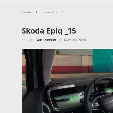
Home
Skoda Epiq _15
Skoda Epiq _15
scris de
Dan Damian
May 20, 2026