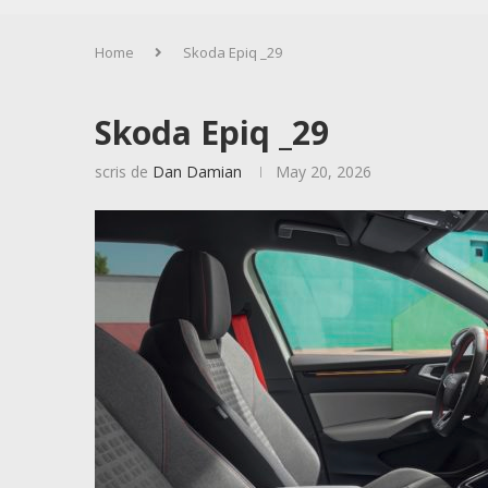
Home
Skoda Epiq _29
Skoda Epiq _29
scris de
Dan Damian
May 20, 2026