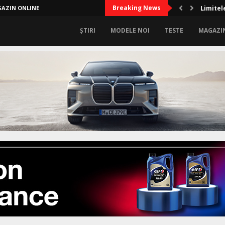
Breaking News
AZIN ONLINE
Limitel
ȘTIRI
MODELE NOI
TESTE
MAGAZI