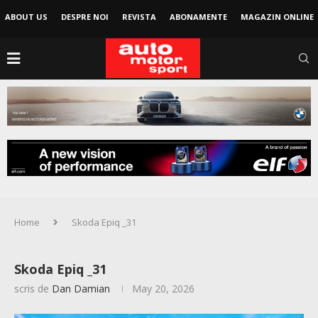
ABOUT US
DESPRE NOI
REVISTA
ABONAMENTE
MAGAZIN ONLINE
Home
Skoda Epiq _31
Skoda Epiq _31
scris de
Dan Damian
May 20, 2026