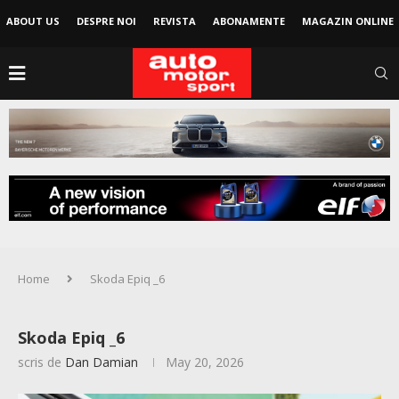
ABOUT US
DESPRE NOI
REVISTA
ABONAMENTE
MAGAZIN ONLINE
Home
Skoda Epiq _6
Skoda Epiq _6
scris de
Dan Damian
May 20, 2026