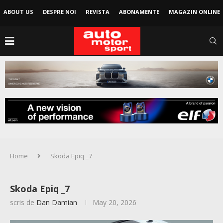
ABOUT US
DESPRE NOI
REVISTA
ABONAMENTE
MAGAZIN ONLINE
Home
Skoda Epiq _7
Skoda Epiq _7
scris de
Dan Damian
May 20, 2026