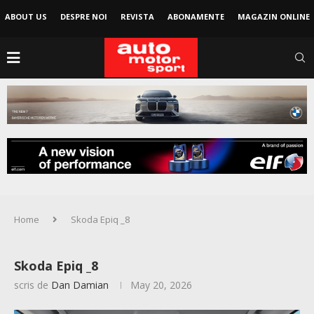
ABOUT US
DESPRE NOI
REVISTA
ABONAMENTE
MAGAZIN ONLINE
Home
Skoda Epiq _8
Skoda Epiq _8
scris de
Dan Damian
May 20, 2026