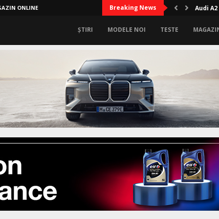
Breaking News
AZIN ONLINE
Audi A2
ȘTIRI
MODELE NOI
TESTE
MAGAZI