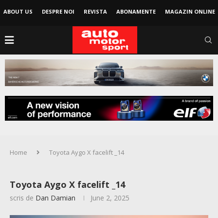
ABOUT US
DESPRE NOI
REVISTA
ABONAMENTE
MAGAZIN ONLINE
Home
Toyota Aygo X facelift _14
Toyota Aygo X facelift _14
scris de
Dan Damian
June 2, 2025